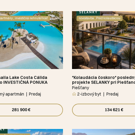
partmány , investičná nehnuteľnosť
novostavba , Pred kolaudáciou
alía Lake Costa Cálida
*Kolaudácia čoskoro* posledný
ko INVESTIČNÁ PONUKA
projekte SELANKY pri Piešťan
Piešťany
ný apartmán
Predaj
2-izbový byt
Predaj
281 900 €
134 621 €