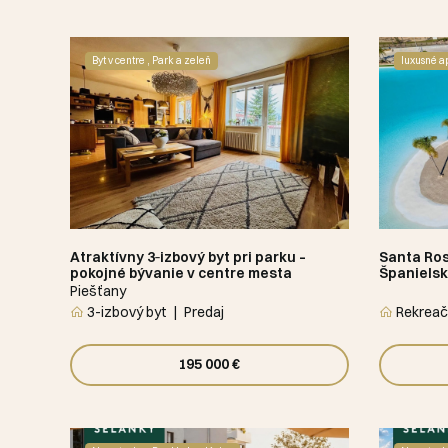
Byt v centre , Park a zeleň
luxusné a
Atraktívny 3‑izbový byt pri parku –
Santa Ros
pokojné bývanie v centre mesta
Španiels
Piešťany
3-izbový byt
Predaj
Rekreač
195 000 €