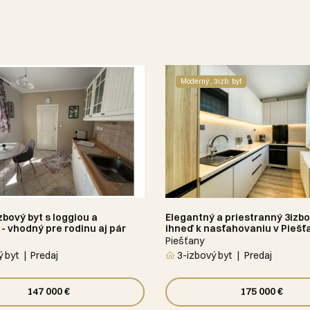
Moderný , 3izb. byt
zbový byt s loggiou a
Elegantný a priestranný 3izbo
- vhodný pre rodinu aj pár
ihneď k nasťahovaniu v Pieš
Piešťany
 byt
Predaj
3-izbový byt
Predaj
147 000 €
175 000 €