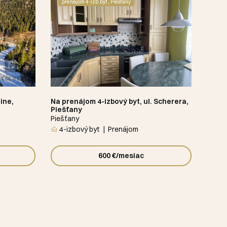
prenajom 4-izb.byt , Piešťany
ine,
Na prenájom 4-izbový byt, ul. Scherera,
Piešťany
Piešťany
4-izbový byt
Prenájom
600 €/mesiac