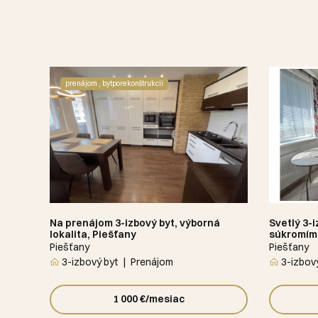
prenájom , bytporekonštrukcii
Na prenájom 3-izbový byt, výborná
Svetlý 3-i
lokalita, Piešťany
súkromím 
Piešťany
Piešťany
3-izbový byt
Prenájom
3-izbový
1 000 €/mesiac