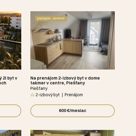
prenajom , centrum
 2i byt v
Na prenájom 2-izbový byt v dome
och
takmer v centre, Piešťany
Piešťany
2-izbový byt
Prenájom
600 €/mesiac