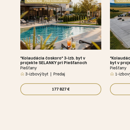
Novostavba , Pred kolaudáciou
Novostavb
*Kolaudácia čoskoro* 3-izb. byt v
*Kolaudác
projekte SELANKY pri Piešťanoch
byt v pro
Piešťany
Piešťany
3-izbový byt
Predaj
1-izbový
177 827 €