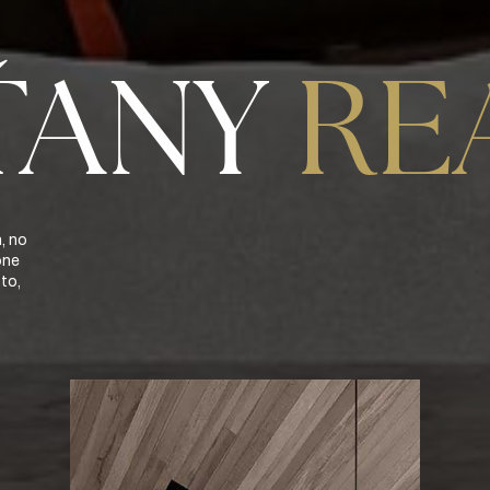
ŤANY
RE
h, no
óne
 to,