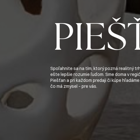
PIEŠ
Spoľahnite sa na tím, ktorý pozná realitný tr
ešte lepšie rozumie ľuďom. Sme doma v regi
Piešťan a pri každom predaji či kúpe hľadáme
čo má zmysel – pre vás.