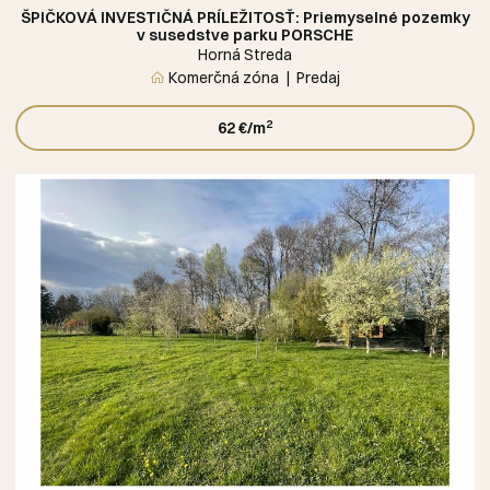
ŠPIČKOVÁ INVESTIČNÁ PRÍLEŽITOSŤ: Priemyselné pozemky
v susedstve parku PORSCHE
Horná Streda
Komerčná zóna
Predaj
2
62 €/m