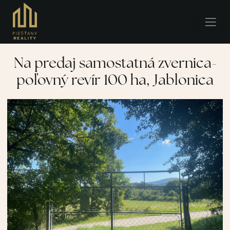
Na predaj samostatná zvernica-
poľovný revír 100 ha, Jablonica