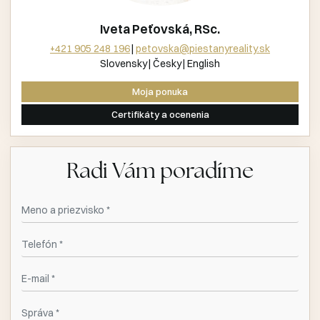
Iveta Peťovská, RSc.
+421 905 248 196
petovska@piestanyreality.sk
Slovensky
Česky
English
Moja ponuka
Certifikáty a ocenenia
Radi Vám poradíme