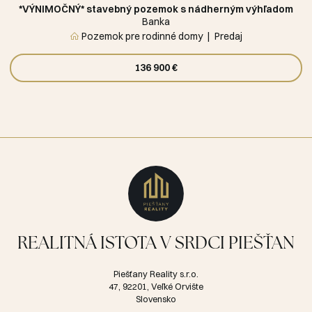
*VÝNIMOČNÝ* stavebný pozemok s nádherným výhľadom
Banka
Pozemok pre rodinné domy
Predaj
136 900 €
REALITNÁ ISTOTA V SRDCI PIEŠŤAN
Piešťany Reality s.r.o.
47, 92201, Veľké Orvište
Slovensko