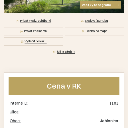
Všetky fotografie
Pridať medzi obľúbené
Sledovať ponuku
Poslať známemu
Poloha na mape
Vytlačiť ponuku
Mám záujem
Cena v RK
Interné ID:
1101
Ulica:
.
Obec:
Jablonica