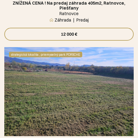
ZNÍŽENÁ CENA ! Na predaj záhrada 405m2, Ratnovce,
Piešťany
Ratnovce
Záhrada
Predaj
12 000 €
strategická lokalita , priemyselný park PORSCHE