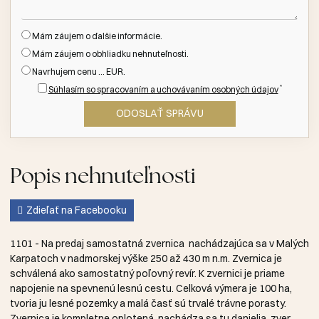
Mám záujem o ďalšie informácie.
Mám záujem o obhliadku nehnuteľnosti.
Navrhujem cenu ... EUR.
*
Súhlasím so spracovaním a uchovávaním osobných údajov
Popis nehnuteľnosti
Zdieľať na Facebooku
1101 - Na predaj samostatná zvernica nachádzajúca sa v Malých
Karpatoch v nadmorskej výške 250 až 430 m n.m. Zvernica je
schválená ako samostatný poľovný revír. K zvernici je priame
napojenie na spevnenú lesnú cestu. Celková výmera je 100 ha,
tvoria ju lesné pozemky a malá časť sú trvalé trávne porasty.
Zvernica je kompletne oplotená, nachádza sa tu danielia zver