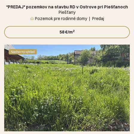
*PREDAJ* pozemkov na stavbu RD v Ostrove pri Piešťanoch
Piešťany
Pozemok pre rodinné domy
Predaj
2
58 €/m
Nádherný výhľad