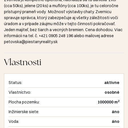
(cca 50ks), jelene (20 ks) a muflóny (cca 100ks), je tu celoročne
prístupný prameň vody. Možnosť výstavby chaty. Zvernicu
spravuje správca, ktorý zabezpečuje aj všetky záležitosti voči
úradom a v prípade záujmu môže v tejto činnosti pokračovať.
Jeden majiteľ, bez tiarch a vecných bremien. Cena dohodou. Viac
informácii na tel. č.
+421 0905 248 196
alebo mailovej adrese
petovska@piestanyreality.sk
Vlastnosti
Status:
aktívne
Vlastníctvo:
osobné
2
Plocha pozemku:
1000000 m
Inžinierske siete:
áno
Voda:
áno