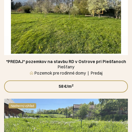
*PREDAJ* pozemkov na stavbu RD v Ostrove pri Piešťanoch
Piešťany
Pozemok pre rodinné domy
Predaj
2
58 €/m
Nádherný výhľad