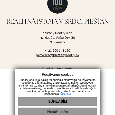
REALITNÁ ISTOTA V SRDCI PIEŠŤAN
Piešťany Reality s.r.o.
47, 92201, Veľké Orvište
Slovensko
+421 905 248 196
petovska@piestanyreality.sk
Ponuka nehnuteľností
Používame cookies
Developerské projekty
Súbory cookie a ďalšie technológie sledovania používame na
Články
zlepšenie vášho zážitku z prehliadania našich webových
stránok, na to, aby sme vám zobrazovali prispôsobený obsah
Kontakt
a cielené reklamy, na analýzu návštevnosti našich webových
stránok a na pochopenie toho, odkiaľ naši návštevníci
prichádzajú.
Viac info
GDPR
Cookies
SÚHLASÍM
Nesúhlasím
webdesign