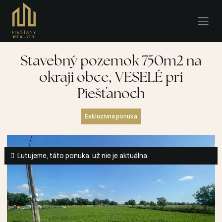
Stavebný pozemok 750m2 na
okraji obce, VESELÉ pri
Piešťanoch
Exkluzívna ponuka
Ľutujeme, táto ponuka, už nie je aktuálna.