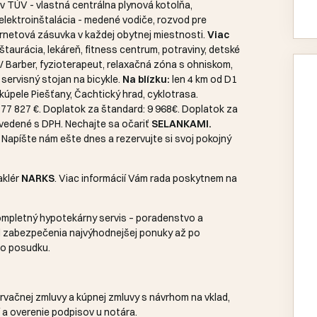
ev TÚV - vlastná centrálna plynová kotolňa,
elektroinštalácia - medené vodiče, rozvod pre
ternetová zásuvka v každej obytnej miestnosti.
Viac
taurácia, lekáreň, fitness centrum, potraviny, detské
 / Barber, fyzioterapeut, relaxačná zóna s ohniskom,
, servisný stojan na bicykle.
Na blízku:
len 4 km od D1
kúpele Piešťany, Čachtický hrad, cyklotrasa.
77 827 €. Doplatok za štandard: 9 968€. Doplatok za
uvedené s DPH. Nechajte sa očariť
SELANKAMI.
Napíšte nám ešte dnes a rezervujte si svoj pokojný
aklér
NARKS
. Viac informácií Vám rada poskytnem na
pletný hypotekárny servis – poradenstvo a
d zabezpečenia najvýhodnejšej ponuky až po
ho posudku.
rvačnej zmluvy a kúpnej zmluvy s návrhom na vklad,
 a overenie podpisov u notára.