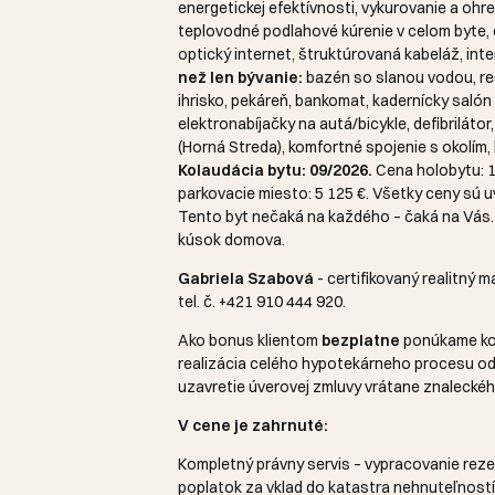
energetickej efektívnosti, vykurovanie a ohr
teplovodné podlahové kúrenie v celom byte, 
optický internet, štruktúrovaná kabeláž, in
než len bývanie:
bazén so slanou vodou, reš
ihrisko, pekáreň, bankomat, kadernícky salón
elektronabíjačky na autá/bicykle, defibrilátor
(Horná Streda), komfortné spojenie s okolím, 
Kolaudácia bytu: 09/2026.
Cena holobytu: 1
parkovacie miesto: 5 125 €. Všetky ceny sú 
Tento byt nečaká na každého – čaká na Vás. 
kúsok domova.
Gabriela Szabová
- certifikovaný realitný m
tel. č.
+421 910 444 920
.
Ako bonus klientom
bezplatne
ponúkame kom
realizácia celého hypotekárneho procesu o
uzavretie úverovej zmluvy vrátane znalecké
V cene je zahrnuté:
Kompletný právny servis – vypracovanie reze
poplatok za vklad do katastra nehnuteľností