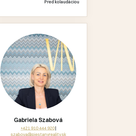
Pred kolaudáciou
Gabriela Szabová
+421 910 444 920
szabova@piestanyreality.sk