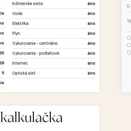
Inžinierske siete:
áno
la
Voda:
áno
no
Elektrika:
áno
no
Plyn:
áno
no
Vykurovanie - centrálne:
áno
25
Vykurovanie - podlahové:
áno
26
Internet:
áno
5
Optická sieť:
áno
ie
kalkulačka