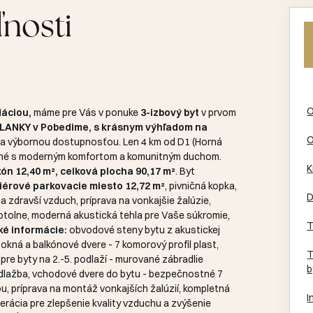
ľnosti
O
dáciou,
máme pre Vás v ponuke
3-izbový byt
v prvom
LANKY
v Pobedime, s krásnym výhľadom na
O
u a výbornou dostupnosťou. Len 4 km od D1 (Horná
jené s moderným komfortom a komunitným duchom.
K
kón 12,40 m², celková plocha 90,17 m²
. Byt
iérové parkovacie miesto 12,72 m²
, pivničná kopka,
D
a zdravší vzduch, príprava na vonkajšie žalúzie,
otolne, moderná akustická tehla pre Vaše súkromie,
T
ké informácie:
obvodové steny bytu z akustickej
 okná a balkónové dvere - 7 komorový profil plast,
T
pre byty na 2.-5. podlaží - murované zábradlie
b
lažba, vchodové dvere do bytu - bezpečnostné 7
 príprava na montáž vonkajších žalúzií, kompletná
I
perácia pre zlepšenie kvality vzduchu a zvýšenie