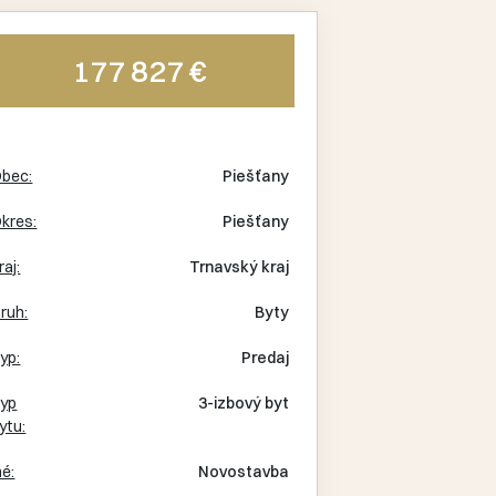
177 827 €
bec:
Piešťany
kres:
Piešťany
raj:
Trnavský kraj
ruh:
Byty
yp:
Predaj
yp
3-izbový byt
ytu:
né:
Novostavba