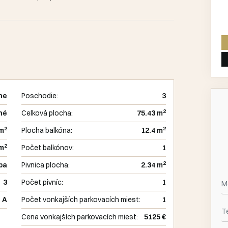
ne
Poschodie:
3
2
né
Celková plocha:
75.43 m
2
2
 m
Plocha balkóna:
12.4 m
2
 m
Počet balkónov:
1
2
ba
Pivnica plocha:
2.34 m
3
Počet pivníc:
1
A
Počet vonkajších parkovacích miest:
1
Cena vonkajších parkovacích miest:
5125 €