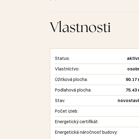
Vlastnosti
Status:
aktív
Vlastníctvo:
osob
Úžitková plocha:
90.17
Podlahová plocha:
75.43
Stav:
novostav
Počet izieb:
Energetický certifikát:
Energetická náročnosť budovy: