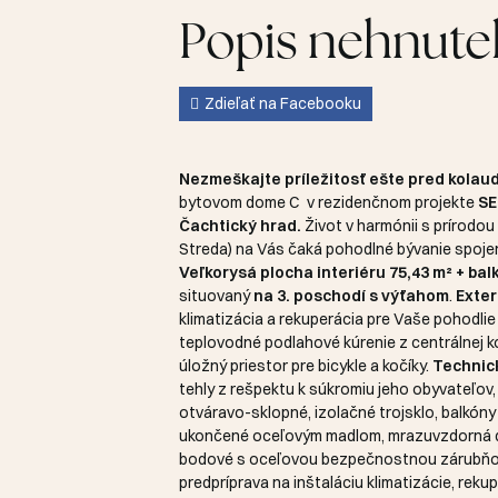
Popis nehnute
Zdieľať na Facebooku
Nezmeškajte príležitosť ešte pred kolau
bytovom dome C
v rezidenčnom projekte
SE
Čachtický hrad.
Život v harmónii s prírodo
Streda) na Vás čaká pohodlné bývanie spo
Veľkorysá plocha interiéru 75,43 m² + bal
situovaný
na 3. poschodí s výťahom
.
Exter
klimatizácia a rekuperácia pre Vaše pohodlie 
teplovodné podlahové kúrenie z centrálnej k
úložný priestor pre bicykle a kočíky.
Technic
tehly z rešpektu k súkromiu jeho obyvateľov,
otváravo-sklopné, izolačné trojsklo, balkóny 
ukončené oceľovým madlom, mrazuvzdorná d
bodové s oceľovou bezpečnostnou zárubňou,
predpríprava na inštaláciu klimatizácie, reku