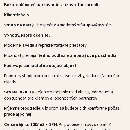
Bezproblémové parkovanie v uzavretom areáli
Klimatizácia
Vstup na karty
– bezpečný a moderný prístupový systém
Výhody, ktoré oceníte:
Moderné, svetlé a reprezentatívne priestory
Možnosť prenajať
jedno podlažie alebo aj dve poschodia
Budova je
samostatne stojaci objekt
Priestory vhodné pre administratívu, služby, riadenie či menšie
sklady
Skvelá lokalita
– rýchle napojenie na diaľnicu, jednoduchá
dostupnosť pre klientov aj obchodných partnerov
Príjemné prostredie, v ktorom sa budete cítiť komfortne počas
práce aj po nej
Cena nájmu: 10€/m2 + DPH.
Pri podpise zmluvy sa platí 2