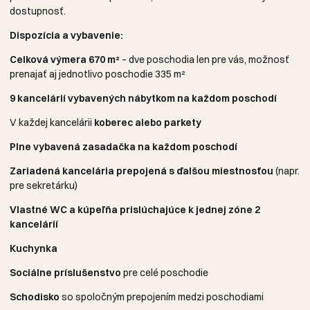
dostupnosť.
Dispozícia a vybavenie:
Celková výmera 670 m²
– dve poschodia len pre vás, možnosť
prenajať aj jednotlivo poschodie 335 m²
9 kancelárií vybavených nábytkom na každom poschodí
V každej kancelárii
koberec alebo parkety
Plne vybavená zasadačka na každom poschodí
Zariadená kancelária prepojená s ďalšou miestnosťou
(napr.
pre sekretárku)
Vlastné WC a kúpeľňa prislúchajúce k jednej zóne 2
kancelárií
Kuchynka
Sociálne príslušenstvo
pre celé poschodie
Schodisko
so spoločným prepojením medzi poschodiami