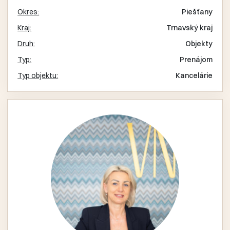
Okres:
Piešťany
Kraj:
Trnavský kraj
Druh:
Objekty
Typ:
Prenájom
Typ objektu:
Kancelárie