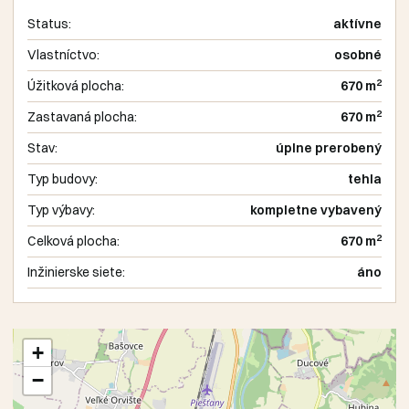
Status:
aktívne
Vlastníctvo:
osobné
2
Úžitková plocha:
670 m
2
Zastavaná plocha:
670 m
Stav:
úplne prerobený
Typ budovy:
tehla
Typ výbavy:
kompletne vybavený
2
Celková plocha:
670 m
Inžinierske siete:
áno
+
−