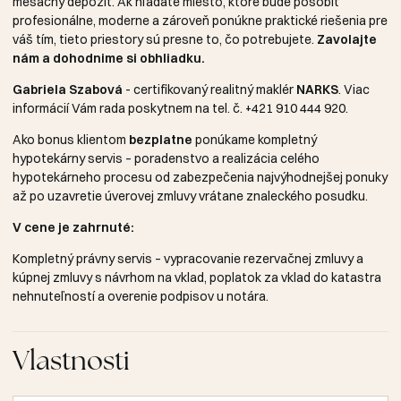
mesačný depozit. Ak hľadáte miesto, ktoré bude pôsobiť
profesionálne, moderne a zároveň ponúkne praktické riešenia pre
váš tím, tieto priestory sú presne to, čo potrebujete.
Zavolajte
nám a dohodnime si obhliadku.
Gabriela Szabová
- certifikovaný realitný maklér
NARKS
. Viac
informácií Vám rada poskytnem na tel. č.
+421 910 444 920
.
Ako bonus klientom
bezplatne
ponúkame kompletný
hypotekárny servis – poradenstvo a realizácia celého
hypotekárneho procesu od zabezpečenia najvýhodnejšej ponuky
až po uzavretie úverovej zmluvy vrátane znaleckého posudku.
V cene je zahrnuté:
Kompletný právny servis – vypracovanie rezervačnej zmluvy a
kúpnej zmluvy s návrhom na vklad, poplatok za vklad do katastra
nehnuteľností a overenie podpisov u notára.
Vlastnosti