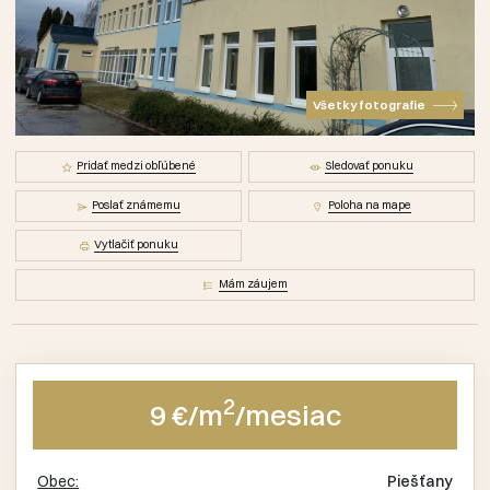
Všetky fotografie
Pridať medzi obľúbené
Sledovať ponuku
Poslať známemu
Poloha na mape
Vytlačiť ponuku
Mám záujem
2
9 €/m
/mesiac
Obec:
Piešťany