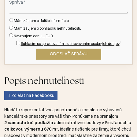
Mám záujem o ďalšie informácie.
Mám záujem o obhliadku nehnuteľnosti.
Navrhujem cenu ... EUR.
*
Súhlasím so spracovaním a uchovávaním osobných údajov
Popis nehnuteľnosti
Zdieľať na Facebooku
Hľadáte reprezentatívne, priestranné a kompletne vybavené
kancelárske priestory pre váš tím? Ponúkame na prenájom
2 samostatné podlažia
administratívnej budovy v Piešťanoch
s
celkovou výmerou 670 m².
Ideálne riešenie pre firmy, ktoré chcú
pracovať v modernom prostredí, mať vlastné zázemie a výbornú